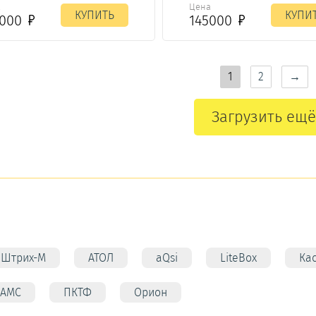
а
Цена
КУПИТЬ
КУПИ
2000
145000
1
2
→
Загрузить ещё
Штрих-М
АТОЛ
aQsi
LiteBox
Ка
АМС
ПКТФ
Орион