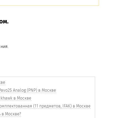
ом.
ния.
кве
avo25 Analog (PNP) в Москве
ckhawk в Москве
омплектованная (11 предметов, IFAK) в Москве
ь в Москве?