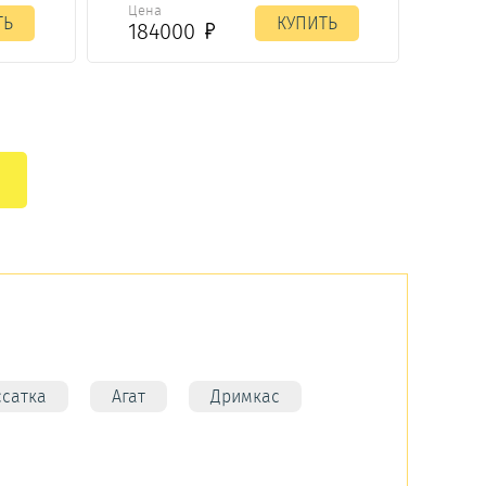
Цена
ТЬ
КУПИТЬ
184000
ссатка
Агат
Дримкас