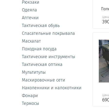
Рюкзаки
Поле
Одеяла
Цен
Аптечки
39
Тактическая обувь
Спасательные покрывала
Масхалат
Походная посуда
Тактические инструменты
Тактическая оптика
Мультитулы
Маскировочные сети
Наколенники и налокотники
Фонари
Цен
69
Термосы