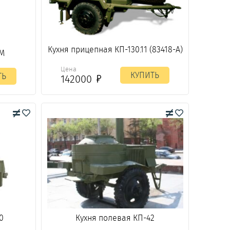
Кухня прицепная КП-130.11 (83418-А)
2М
Цена
КУПИТЬ
ТЬ
142000
0
Кухня полевая КП-42