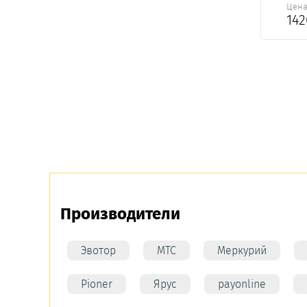
Цен
14
Производители
Эвотор
МТС
Меркурий
Pioner
Ярус
payonline