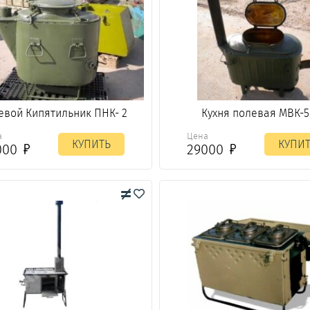
евой Кипятильник ПНК- 2
Кухня полевая МВК-
а
Цена
КУПИТЬ
КУПИ
000
29000