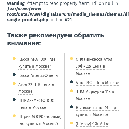
Warning
: Attempt to read property "term_id" on null in
/var/www/www-
root/data/www/digitalserv.ru/media_themes/themes/d
single-product.php
on line
421
Также рекомендуем обратить
внимание:
Касса АТОЛ 30Ф где
Онлайн-касса Атол
купить в Москве?
30Ф+ ДЯ цена в
Москве
Касса Атол 55Ф цена
Атол 91Ф Lite в Москве
Атол 22 ПТК цена в
Москве
ЧПМ Меркурий 115 в
Москве
ШТРИХ-М-01Ф DUO
цена в Москве
Ньюджер атол 91ф где
купить в Москве?
Штрих М 01Ф (черный)
где купить в Москве?
(lifepay)ККК Mikro