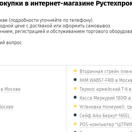
окупки в интернет-магазине Рустехпро
кве (подробности уточняйте по телефону).
годной цене с доставкой или оформить самовывоз.
ением, регистрацией и обслуживанием торгового оборудова
.
ий вопрос.
Вторичная стрейч плен
ККМ WAB57-FRФ в Моск
 в Москве
Термос армейский Т-6 
Касса Меркурий 180Ф в
Москве
Установка Honeywell: гд
Сейф Aiko Беркут-165EL:
POS-компьютер “ШТРИХ-P