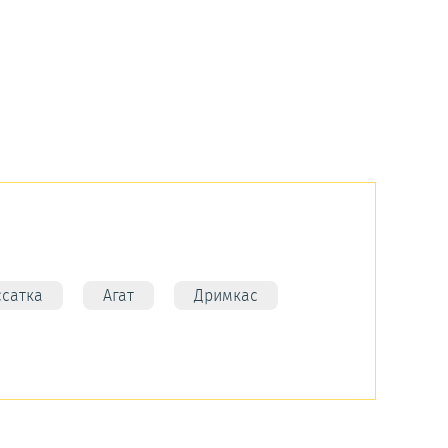
ссатка
Агат
Дримкас