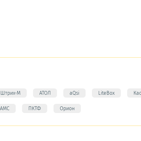
Штрих-М
АТОЛ
aQsi
LiteBox
Ка
АМС
ПКТФ
Орион