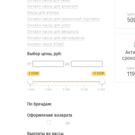
Онлайн кассы для алкоголя
Кассы для ателье
Цен
50
Онлайн кассы для розничной торговли
Онлайн кассы для услуг
Онлайн кассы для вендинга
Онлайн кассы для автосервиса
Онлайн касса ЕГАИС
Акт
Выбор цены, руб:
сроко
от
до
Цен
11
₽
₽
3 000
13 000
3 000
5 500
8 000
10 500
13 000
По брендам:
Оформления возврата
да
Выплаты из кассы