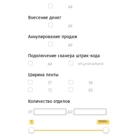
да
Внесение денег
да
Аннулирование продаж
да
Подключение сканера штрих-кода
да
опционально
Ширина ленты
57
58
72
80
Количество отделов
от
до
1
99999+