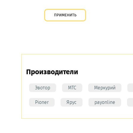
Производители
Эвотор
МТС
Меркурий
Pioner
Ярус
payonline