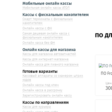
Мобильные онлайн кассы
Мобильная онлайн кассы АТОЛ
Кассы с фискальным накопителем
Смарт терминалы с фискальным
накопителем
Онлайн кассы с ФН
Самая дешевая онлайн касса с
ПО Д
фискальным накопителем
Онлайн касса без ФН
Онлайн кассы для магазина
Кассы для магазина автозапчастей
Кассы для интернет-магазина
Онлайн касса для пивного магазина
Готовые варианты
ПО Fro
Кассовый аппараты со сканером штрих
кодов
Цен
Онлайн кассы под ключ
30
Онлайн касса в рассрочку
Зарегистрировать онлайн кассу
Кассы по направлениям
Кассы для курьера
Онлайн касса для кафе