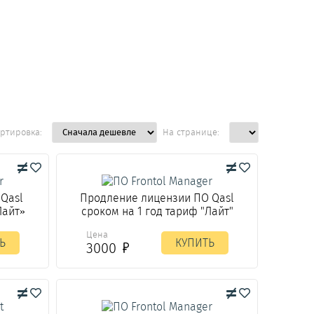
ртировка:
На странице:
 Qasl
Продление лицензии ПО Qasl
Лайт»
сроком на 1 год тариф "Лайт"
Цена
Ь
КУПИТЬ
3000