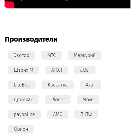
Производители
Эвотор
МТС
Меркурий
Штрих-М
АТОЛ
aQsi
LiteBox
Кассатка
Агат
Дримкас
Pioner
Ярус
payonline
АМС
ПКТФ
Орион