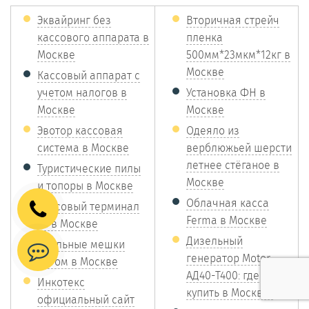
Эквайринг без
Вторичная стрейч
кассового аппарата в
пленка
Москве
500мм*23мкм*12кг в
Москве
Кассовый аппарат с
учетом налогов в
Установка ФН в
Москве
Москве
Эвотор кассовая
Одеяло из
система в Москве
верблюжьей шерсти
летнее стёганое в
Туристические пилы
Москве
и топоры в Москве
Облачная касса
Кассовый терминал
Ferma в Москве
1С в Москве
Дизельный
Спальные мешки
генератор Motor
оптом в Москве
АД40-T400: где
Инкотекс
купить в Москве?
официальный сайт