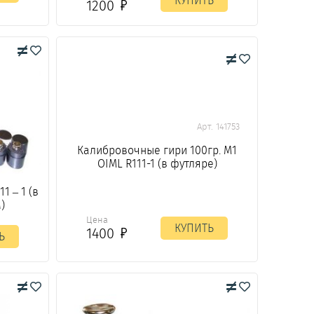
КУПИТЬ
1200
Арт. 141753
Калибровочные гири 100гр. М1
OIML R111-1 (в футляре)
1 – 1 (в
)
Цена
КУПИТЬ
1400
Ь