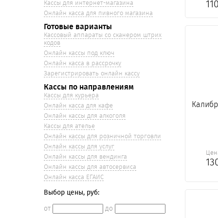
11
Кассы для интернет-магазина
Онлайн касса для пивного магазина
Готовые варианты
Кассовый аппараты со сканером штрих
кодов
Онлайн кассы под ключ
Онлайн касса в рассрочку
Зарегистрировать онлайн кассу
Кассы по направлениям
Кассы для курьера
Калибр
Онлайн касса для кафе
Онлайн кассы для алкоголя
Кассы для ателье
Онлайн кассы для розничной торговли
Онлайн кассы для услуг
Цен
Онлайн кассы для вендинга
13
Онлайн кассы для автосервиса
Онлайн касса ЕГАИС
Выбор цены, руб:
от
до