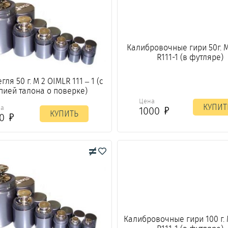
Калибровочные гири 50г. 
R111-1 (в футляре)
гля 50 г. М 2 OIMLR 111 – 1 (с
пией талона о поверке)
Цена
КУПИТ
на
1000
КУПИТЬ
00
Калибровочные гири 100 г.