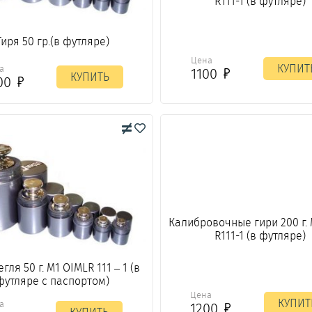
R111-1 (в футляре)
Гиря 50 гр.(в футляре)
Цена
КУПИТ
а
1100
КУПИТЬ
00
Калибровочные гири 200 г.
R111-1 (в футляре)
гля 50 г. М1 OIMLR 111 – 1 (в
футляре с паспортом)
Цена
КУПИТ
а
1200