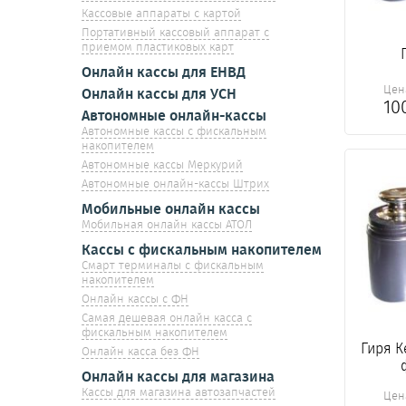
Кассовые аппараты с картой
Портативный кассовый аппарат с
приемом пластиковых карт
Онлайн кассы для ЕНВД
Цен
Онлайн кассы для УСН
10
Автономные онлайн-кассы
Автономные кассы с фискальным
накопителем
Автономные кассы Меркурий
Автономные онлайн-кассы Штрих
Мобильные онлайн кассы
Мобильная онлайн кассы АТОЛ
Кассы с фискальным накопителем
Смарт терминалы с фискальным
накопителем
Онлайн кассы с ФН
Самая дешевая онлайн касса с
фискальным накопителем
Гиря Ке
Онлайн касса без ФН
Онлайн кассы для магазина
Кассы для магазина автозапчастей
Цен