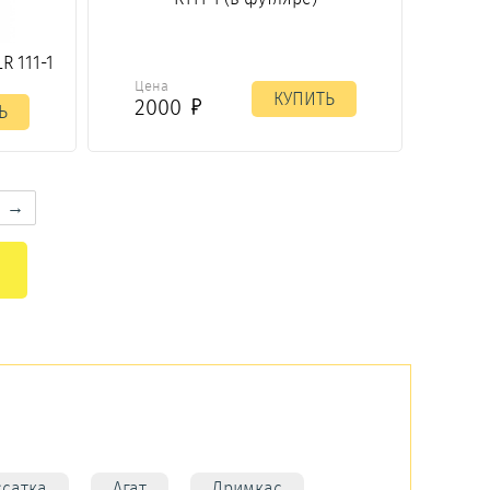
R 111-1
Цена
КУПИТЬ
2000
Ь
→
ссатка
Агат
Дримкас