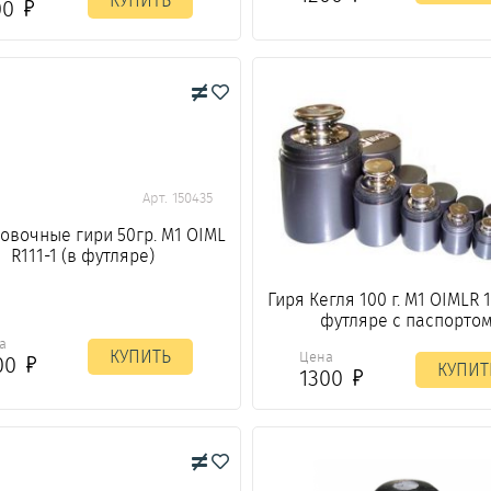
КУПИТЬ
00
Арт. 150435
овочные гири 50гр. М1 OIML
R111-1 (в футляре)
Гиря Кегля 100 г. М1 OIMLR 11
футляре с паспортом
а
КУПИТЬ
Цена
00
КУПИТ
1300