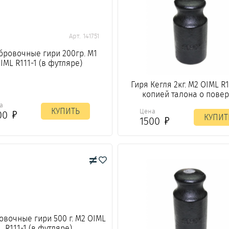
Арт. 141751
бровочные гири 200гр. М1
IML R111-1 (в футляре)
Гиря Кегля 2кг. М2 OIML R1
копией талона о повер
а
КУПИТЬ
Цена
00
КУПИТ
1500
вочные гири 500 г. М2 OIML
R111-1 (в футляре)