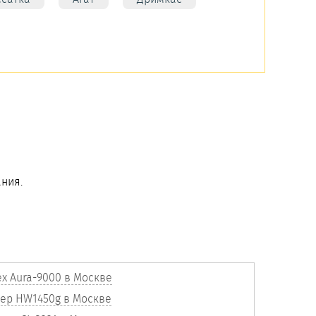
ния.
ex Aura-9000 в Москве
нер HW1450g в Москве