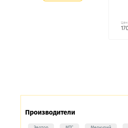
Цен
17
Производители
Эвотор
МТС
Меркурий