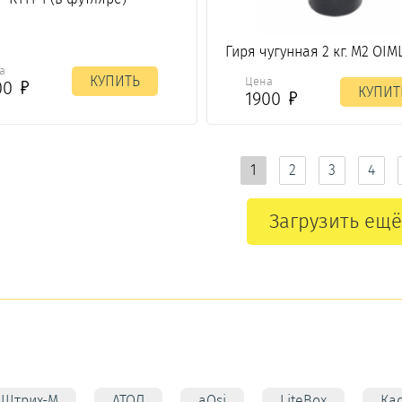
Гиря чугунная 2 кг. М2 OIML
а
КУПИТЬ
Цена
00
КУПИТ
1900
1
2
3
4
Загрузить ещё
Штрих-М
АТОЛ
aQsi
LiteBox
Ка