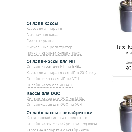
Онлайн кассы
Кассовые аппараты
Автономная касса
Смарт-терминал
Гиря Ке
Фискальные регистраторы
ко
Личный кабинет онлайн-кассы
Онлайн-кассы для ИП
Це
Онлайн кассы для ИП на ЕНВД
9
Кассовые аппараты для ИП в 2019 году
Онлайн-кассы для ИП на УСН
Онлайн касса для ИП МТС
Кассы для ООО
Онлайн-кассы для ООО на ЕНВД
Онлайн-кассы для ООО на УСН
Онлайн кассы с эквайрингом
Касса с эквайрингом переносные
Онлайн кассы с эквайрингом под ключ
Кассовые аппараты с эквайрингом