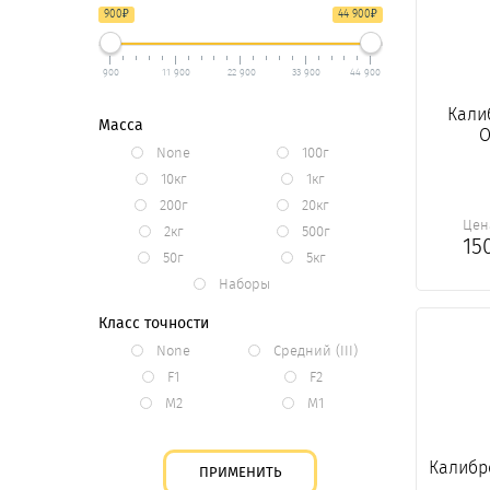
₽
₽
900
44 900
900
11 900
22 900
33 900
44 900
Кали
Масса
O
None
100г
10кг
1кг
200г
20кг
Цен
2кг
500г
15
50г
5кг
Наборы
Класс точности
None
Средний (III)
F1
F2
M2
М1
Калибро