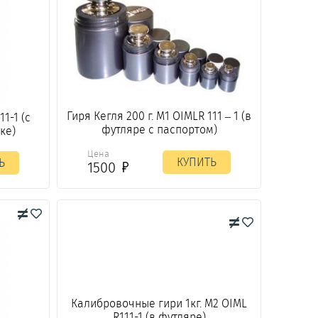
Гиря Кегля 200 г. М1 OIMLR 111 – 1 (в
11-1 (с
футляре с паспортом)
ке)
Цена
КУПИТЬ
Ь
1500
Калибровочные гири 1кг. М2 OIML
R111-1 (в футляре)