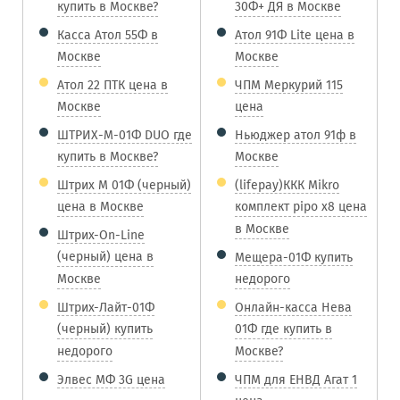
купить в Москве?
30Ф+ ДЯ в Москве
Касса Атол 55Ф в
Атол 91Ф Lite цена в
Москве
Москве
Атол 22 ПТК цена в
ЧПМ Меркурий 115
Москве
цена
ШТРИХ-М-01Ф DUO где
Ньюджер атол 91ф в
купить в Москве?
Москве
Штрих М 01Ф (черный)
(lifepay)ККК Mikro
цена в Москве
комплект pipo x8 цена
в Москве
Штрих-On-Line
(черный) цена в
Мещера-01Ф купить
Москве
недорого
Штрих-Лайт-01Ф
Онлайн-касса Нева
(черный) купить
01Ф где купить в
недорого
Москве?
Элвес МФ 3G цена
ЧПМ для ЕНВД Агат 1