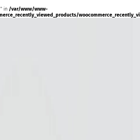
" in
/var/www/www-
merce_recently_viewed_products/woocommerce_recently_v