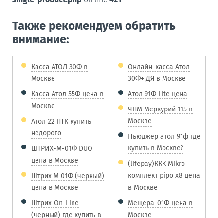
Также рекомендуем обратить
внимание:
Касса АТОЛ 30Ф в
Онлайн-касса Атол
Москве
30Ф+ ДЯ в Москве
Касса Атол 55Ф цена в
Атол 91Ф Lite цена
Москве
ЧПМ Меркурий 115 в
Москве
Атол 22 ПТК купить
недорого
Ньюджер атол 91ф где
купить в Москве?
ШТРИХ-М-01Ф DUO
цена в Москве
(lifepay)ККК Mikro
комплект pipo x8 цена
Штрих М 01Ф (черный)
цена в Москве
в Москве
Штрих-On-Line
Мещера-01Ф цена в
(черный) где купить в
Москве