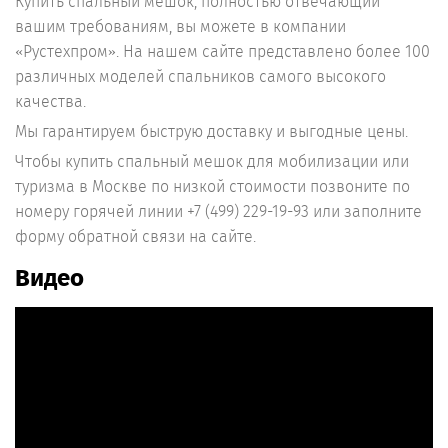
Купить спальный мешок, полностью отвечающий
вашим требованиям, вы можете в компании
«Рустехпром». На нашем сайте представлено более 100
различных моделей спальников самого высокого
качества.
Мы гарантируем быструю доставку и выгодные цены.
Чтобы купить спальный мешок для мобилизации или
туризма в Москве по низкой стоимости позвоните по
номеру горячей линии +7 (499) 229-19-93 или заполните
форму обратной связи на сайте.
Видео