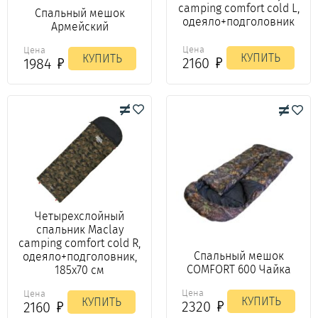
camping comfort cold L,
Спальный мешок
одеяло+подголовник
Армейский
Цена
Цена
КУПИТЬ
КУПИТЬ
2160
1984
Четырехслойный
спальник Maclay
camping comfort cold R,
Спальный мешок
одеяло+подголовник,
COMFORT 600 Чайка
185х70 см
Цена
Цена
КУПИТЬ
КУПИТЬ
2320
2160