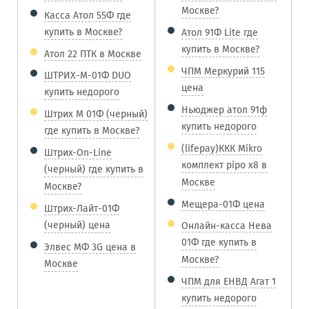
Москве?
Касса Атол 55Ф где
купить в Москве?
Атол 91Ф Lite где
купить в Москве?
Атол 22 ПТК в Москве
ЧПМ Меркурий 115
ШТРИХ-М-01Ф DUO
цена
купить недорого
Ньюджер атол 91ф
Штрих М 01Ф (черный)
купить недорого
где купить в Москве?
(lifepay)ККК Mikro
Штрих-On-Line
комплект pipo x8 в
(черный) где купить в
Москве
Москве?
Мещера-01Ф цена
Штрих-Лайт-01Ф
(черный) цена
Онлайн-касса Нева
01Ф где купить в
Элвес МФ 3G цена в
Москве?
Москве
ЧПМ для ЕНВД Агат 1
купить недорого