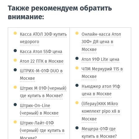
Также рекомендуем обратить
внимание:
Касса АТОЛ 30Ф купить
Онлайн-касса Атол
недорого
30Ф+ ДЯ цена в
Москве
Касса Атол 55Ф цена
Атол 91Ф Lite цена
Атол 22 ПТК в Москве
ЧПМ Меркурий 115 в
ШТРИХ-М-01Ф DUO в
Москве
Москве
Ньюджер атол 91ф
Штрих М 01Ф (черный)
цена в Москве
где купить в Москве?
(lifepay)ККК Mikro
Штрих-On-Line
комплект pipo x8 в
(черный) в Москве
Москве
Штрих-Лайт-01Ф
Мещера-01Ф где
(черный) где купить в
купить в Москве?
Москве?