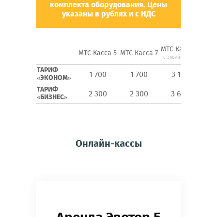
комплекта оборудования.
Цены
указаны в рублях и с НДС
МТС Касса 5
МТС
МТС Касса 5
МТС Касса 7
с эквайрингом
ТАРИФ
1 700
1 700
3 190
2
«ЭКОНОМ»
ТАРИФ
2 300
2 300
3 690
3
«БИЗНЕС»
Онлайн-кассы