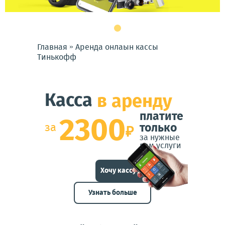
»
Главная
Аренда онлаын кассы
Тинькофф
Касса
в аренду
платите
2300
за
только
₽
за нужные
вам услуги
Хочу кассу в аренду!
Узнать больше