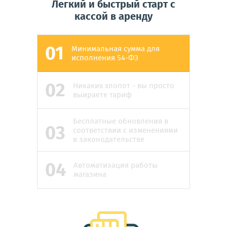
Легкий и быстрый старт с
кассой в аренду
01
Минимальная сумма для
исполнения 54-ФЗ
02
Никаких хлопот - вы просто
выираете тариф
Бесплатные обновления в
03
соответствии с изменениями
в законодательстве
04
Автоматизация работы
магазина