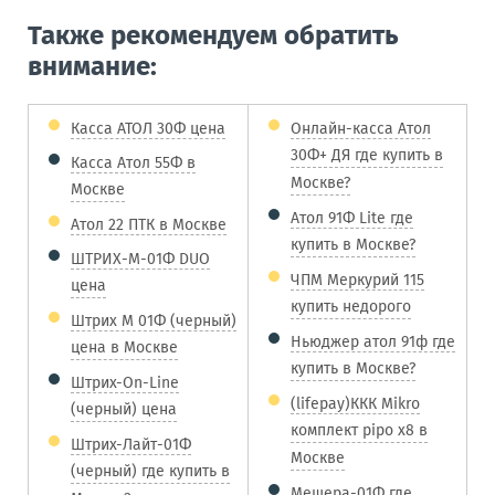
Также рекомендуем обратить
внимание:
Касса АТОЛ 30Ф цена
Онлайн-касса Атол
30Ф+ ДЯ где купить в
Касса Атол 55Ф в
Москве?
Москве
Атол 91Ф Lite где
Атол 22 ПТК в Москве
купить в Москве?
ШТРИХ-М-01Ф DUO
ЧПМ Меркурий 115
цена
купить недорого
Штрих М 01Ф (черный)
Ньюджер атол 91ф где
цена в Москве
купить в Москве?
Штрих-On-Line
(lifepay)ККК Mikro
(черный) цена
комплект pipo x8 в
Штрих-Лайт-01Ф
Москве
(черный) где купить в
Мещера-01Ф где