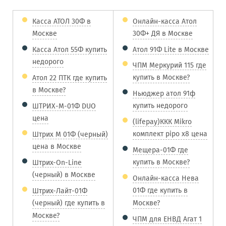
Касса АТОЛ 30Ф в
Онлайн-касса Атол
Москве
30Ф+ ДЯ в Москве
Касса Атол 55Ф купить
Атол 91Ф Lite в Москве
недорого
ЧПМ Меркурий 115 где
купить в Москве?
Атол 22 ПТК где купить
в Москве?
Ньюджер атол 91ф
купить недорого
ШТРИХ-М-01Ф DUO
цена
(lifepay)ККК Mikro
комплект pipo x8 цена
Штрих М 01Ф (черный)
цена в Москве
Мещера-01Ф где
купить в Москве?
Штрих-On-Line
(черный) в Москве
Онлайн-касса Нева
01Ф где купить в
Штрих-Лайт-01Ф
(черный) где купить в
Москве?
Москве?
ЧПМ для ЕНВД Агат 1