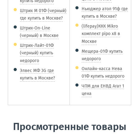
купить недорого
Ньюджер атол 91ф где
Штрих М 01Ф (черный)
купить в Москве?
где купить в Москве?
(lifepay)ККК Mikro
Штрих-On-Line
комплект pipo x8 в
(черный) в Москве
Москве
Штрих-Лайт-01Ф
Мещера-01Ф купить
(черный) купить
недорого
недорого
Онлайн-касса Нева
Элвес МФ 3G где
01Ф купить недорого
купить в Москве?
ЧПМ для ЕНВД Агат 1
цена
Просмотренные товары