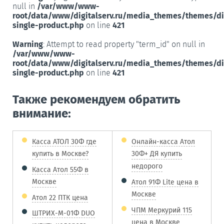
null in
/var/www/www-
root/data/www/digitalserv.ru/media_themes/themes/d
single-product.php
on line
421
Warning
: Attempt to read property "term_id" on null in
/var/www/www-
root/data/www/digitalserv.ru/media_themes/themes/d
single-product.php
on line
421
Также рекомендуем обратить
внимание:
Касса АТОЛ 30Ф где
Онлайн-касса Атол
купить в Москве?
30Ф+ ДЯ купить
недорого
Касса Атол 55Ф в
Москве
Атол 91Ф Lite цена в
Москве
Атол 22 ПТК цена
ЧПМ Меркурий 115
ШТРИХ-М-01Ф DUO
цена в Москве