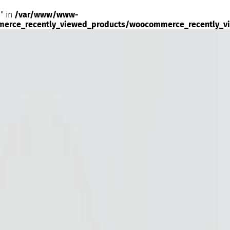
" in
/var/www/www-
merce_recently_viewed_products/woocommerce_recently_v