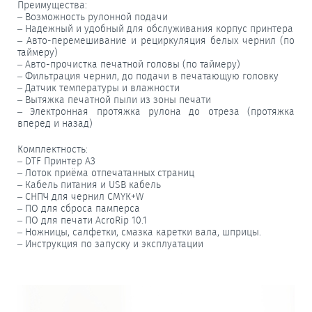
Преимущества:
– Возможность рулонной подачи
– Надежный и удобный для обслуживания корпус принтера
– Авто-перемешивание и рециркуляция белых чернил (по
таймеру)
– Авто-прочистка печатной головы (по таймеру)
– Фильтрация чернил, до подачи в печатающую головку
– Датчик температуры и влажности
– Вытяжка печатной пыли из зоны печати
– Электронная протяжка рулона до отреза (протяжка
вперед и назад)
Комплектность:
– DТF Принтер А3
– Лоток приёма отпечатанных страниц
– Кабель питания и USВ кабель
– СНПЧ для чернил СМYК+W
– ПО для сброса памперса
– ПО для печати АсrоRiр 10.1
– Ножницы, салфетки, смазка каретки вала, шприцы.
– Инструкция по запуску и эксплуатации