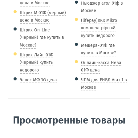
цена в Москве
Ньюджер атол 91ф в
Москве
Штрих М 01Ф (черный)
цена в Москве
(lifepay)ККК Mikro
комплект pipo x8
Штрих-On-Line
купить недорого
(черный) где купить в
Москве?
Мещера-01Ф где
купить в Москве?
Штрих-Лайт-01Ф
(черный) купить
Онлайн-касса Нева
недорого
01Ф цена
Элвес МФ 3G цена
ЧПМ для ЕНВД Агат 1 в
Москве
Просмотренные товары