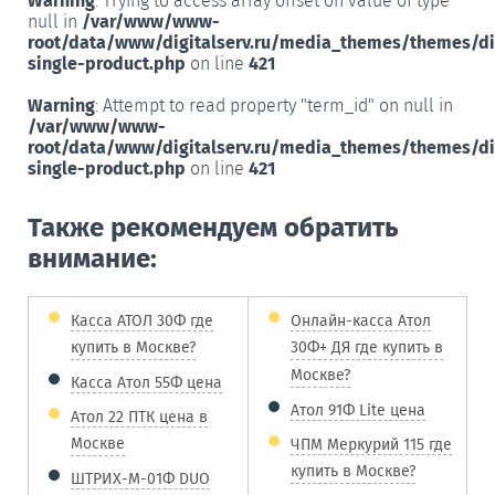
Warning
: Trying to access array offset on value of type
null in
/var/www/www-
root/data/www/digitalserv.ru/media_themes/themes/d
single-product.php
on line
421
Warning
: Attempt to read property "term_id" on null in
/var/www/www-
root/data/www/digitalserv.ru/media_themes/themes/d
single-product.php
on line
421
Также рекомендуем обратить
внимание:
Касса АТОЛ 30Ф где
Онлайн-касса Атол
купить в Москве?
30Ф+ ДЯ где купить в
Москве?
Касса Атол 55Ф цена
Атол 91Ф Lite цена
Атол 22 ПТК цена в
Москве
ЧПМ Меркурий 115 где
купить в Москве?
ШТРИХ-М-01Ф DUO