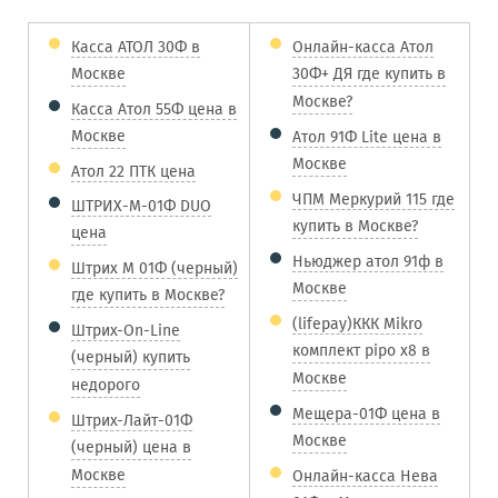
Касса АТОЛ 30Ф в
Онлайн-касса Атол
Москве
30Ф+ ДЯ где купить в
Москве?
Касса Атол 55Ф цена в
Москве
Атол 91Ф Lite цена в
Москве
Атол 22 ПТК цена
ЧПМ Меркурий 115 где
ШТРИХ-М-01Ф DUO
купить в Москве?
цена
Ньюджер атол 91ф в
Штрих М 01Ф (черный)
Москве
где купить в Москве?
(lifepay)ККК Mikro
Штрих-On-Line
комплект pipo x8 в
(черный) купить
Москве
недорого
Мещера-01Ф цена в
Штрих-Лайт-01Ф
Москве
(черный) цена в
Москве
Онлайн-касса Нева