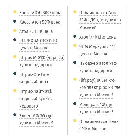
Касса АТОЛ 30Ф цена
Онлайн-касса Атол
30Ф+ ДЯ где купить в
Касса Атол 55Ф цена
Москве?
Атол 22 ПТК цена
Атол 91Ф Lite цена
ШТРИХ-М-01Ф DUO
ЧПМ Меркурий 115
цена в Москве
цена в Москве
Штрих М 01Ф (черный)
Ньюджер атол 91ф
купить недорого
купить недорого
Штрих-On-Line
(lifepay)ККК Mikro
(черный) цена
комплект pipo x8 где
Штрих-Лайт-01Ф
купить в Москве?
(черный) купить
Мещера-01Ф где
недорого
купить в Москве?
Элвес МФ 3G где
Онлайн-касса Нева
купить в Москве?
01Ф в Москве