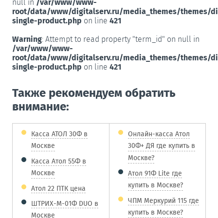
null in
/var/www/www-
root/data/www/digitalserv.ru/media_themes/themes/d
single-product.php
on line
421
Warning
: Attempt to read property "term_id" on null in
/var/www/www-
root/data/www/digitalserv.ru/media_themes/themes/d
single-product.php
on line
421
Также рекомендуем обратить
внимание:
Касса АТОЛ 30Ф в
Онлайн-касса Атол
Москве
30Ф+ ДЯ где купить в
Москве?
Касса Атол 55Ф в
Москве
Атол 91Ф Lite где
купить в Москве?
Атол 22 ПТК цена
ЧПМ Меркурий 115 где
ШТРИХ-М-01Ф DUO в
купить в Москве?
Москве