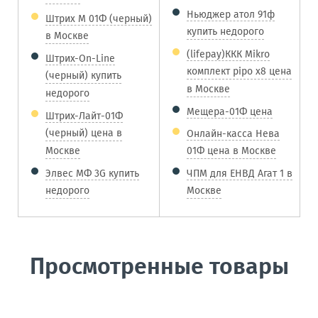
Ньюджер атол 91ф
Штрих М 01Ф (черный)
купить недорого
в Москве
(lifepay)ККК Mikro
Штрих-On-Line
комплект pipo x8 цена
(черный) купить
в Москве
недорого
Мещера-01Ф цена
Штрих-Лайт-01Ф
(черный) цена в
Онлайн-касса Нева
Москве
01Ф цена в Москве
Элвес МФ 3G купить
ЧПМ для ЕНВД Агат 1 в
недорого
Москве
Просмотренные товары