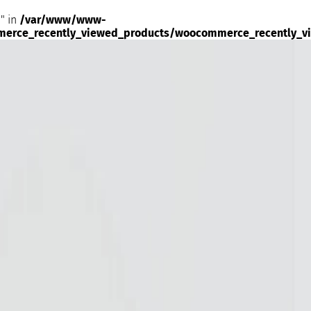
" in
/var/www/www-
merce_recently_viewed_products/woocommerce_recently_v