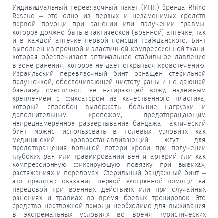
Индивидуальный перевязочный пакет (ИПП) бренда Rhino
Rescue – это одно из первых и незаменимых средств
первой помощи при ранении или получении травмы,
которое должно быть в тактической (военной) аптечке, так
и в каждой аптечке первой помощи гражданского. Бинт
выполнен из прочной и эластичной компрессионной ткани,
которая обеспечивает оптимальное стабильное давление
в зоне ранения, которое не дает открыться кровотечению.
Израильский перевязочный бинт оснащен стерильной
подушечкой, обеспечивающей чистоту раны и не дающей
бандажу сместиться, не натирающей кожу, надежным
креплением с фиксатором из качественного пластика,
который способен выдержать большие нагрузки и
дополнительным крепежом, предотвращающим
непреднамеренное развертывание бандажа. Тактический
бинт можно использовать в полевых условиях как
медицинский кровоостанавливающий жгут для
предотвращения большой потери крови при получении
глубоких ран или травмировании вен и артерий или как
компрессионную фиксирующую повязку при вывихах,
растяжениях и переломах. Стерильный бандажный бинт –
это средство оказания первой экстренной помощи на
передовой при военных действиях или при случайных
ранениях и травмах во время боевых тренировок. Это
средство неотложной помощи необходимо для выживания
в экстремальных условиях во время туристических