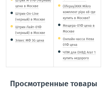
Штрих М 01Ф (черный)
цена в Москве
(lifepay)ККК Mikro
комплект pipo x8 где
Штрих-On-Line
купить в Москве?
(черный) в Москве
Мещера-01Ф цена в
Штрих-Лайт-01Ф
Москве
(черный) в Москве
Онлайн-касса Нева
Элвес МФ 3G цена
01Ф цена
ЧПМ для ЕНВД Агат 1
купить недорого
Просмотренные товары