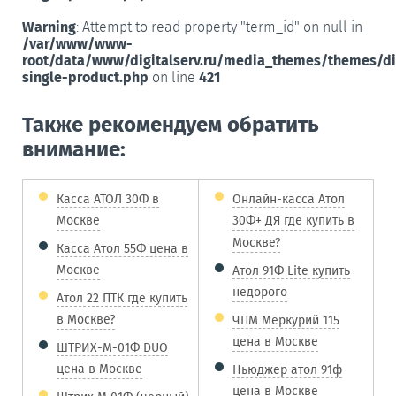
Warning
: Attempt to read property "term_id" on null in
/var/www/www-
root/data/www/digitalserv.ru/media_themes/themes/d
single-product.php
on line
421
Также рекомендуем обратить
внимание:
Касса АТОЛ 30Ф в
Онлайн-касса Атол
Москве
30Ф+ ДЯ где купить в
Москве?
Касса Атол 55Ф цена в
Москве
Атол 91Ф Lite купить
недорого
Атол 22 ПТК где купить
в Москве?
ЧПМ Меркурий 115
цена в Москве
ШТРИХ-М-01Ф DUO
цена в Москве
Ньюджер атол 91ф
цена в Москве