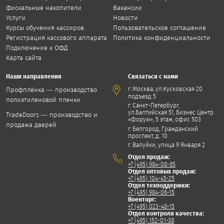
Фискальные накопители
Вакансии
Услуги
Новости
Курсы обучения кассиров
Пользовательское соглашение
Регистрация кассового аппарата
Политика конфиденциальности
Подключение к ОФД
Карта сайта
Наши направления
Связаться с нами
,
г. Москва
ул.Кусковская 20
Профплёнка — производство
подъезд 5
полиэтиленовой пленки
г. Санкт-Петербург,
ул.Балтийская 51, Бизнес Центр
TradeDoors — производство и
«Форум», 5 этаж, офис 503
продажа дверей
г. Белгород, Гражданский
проспект, д. 10
г. Валуйки, улица 9 Января 2
Отдел продаж:
+7 (495) 984-08-85
Отдел оптовых продаж:
+7 (495) 104-45-25
Отдел техподдержки:
+7 (495) 984-06-15
Военторг:
+7 (495) 023-48-15
Отдел контроля качества:
+7 (495) 152-01-38