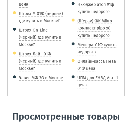
цена
Ньюджер атол 91ф
купить недорого
Штрих М 01Ф (черный)
где купить в Москве?
(lifepay)ККК Mikro
комплект pipo x8
Штрих-On-Line
купить недорого
(черный) где купить в
Москве?
Мещера-01Ф купить
недорого
Штрих-Лайт-01Ф
(черный) где купить в
Онлайн-касса Нева
Москве?
01Ф цена
Элвес МФ 3G в Москве
ЧПМ для ЕНВД Агат 1
цена
Просмотренные товары