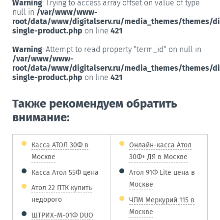
Warning
: Trying to access array offset on value of type
null in
/var/www/www-
root/data/www/digitalserv.ru/media_themes/themes/d
single-product.php
on line
421
Warning
: Attempt to read property "term_id" on null in
/var/www/www-
root/data/www/digitalserv.ru/media_themes/themes/d
single-product.php
on line
421
Также рекомендуем обратить
внимание:
Касса АТОЛ 30Ф в
Онлайн-касса Атол
Москве
30Ф+ ДЯ в Москве
Касса Атол 55Ф цена
Атол 91Ф Lite цена в
Москве
Атол 22 ПТК купить
недорого
ЧПМ Меркурий 115 в
Москве
ШТРИХ-М-01Ф DUO