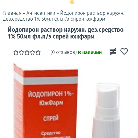
»
»
Йодопирон раствор наружн.
Главная
Антисептики
дез.средство 1% 50мл фл.п/э спрей южфарм
Йодопирон раствор наружн. дез.средство
1% 50мл фл.п/э спрей южфарм
(0 отзывов)
В наличии