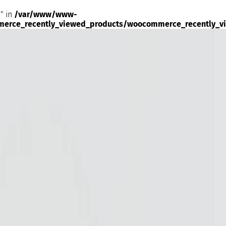
" in
/var/www/www-
merce_recently_viewed_products/woocommerce_recently_v