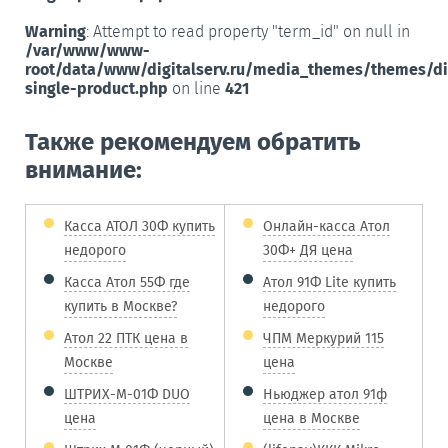
Warning
: Attempt to read property "term_id" on null in
/var/www/www-
root/data/www/digitalserv.ru/media_themes/themes/d
single-product.php
on line
421
Также рекомендуем обратить
внимание:
Касса АТОЛ 30Ф купить
Онлайн-касса Атол
недорого
30Ф+ ДЯ цена
Касса Атол 55Ф где
Атол 91Ф Lite купить
купить в Москве?
недорого
Атол 22 ПТК цена в
ЧПМ Меркурий 115
Москве
цена
ШТРИХ-М-01Ф DUO
Ньюджер атол 91ф
цена
цена в Москве