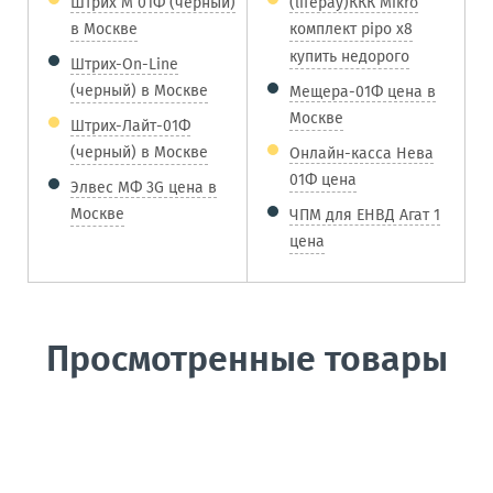
Штрих М 01Ф (черный)
(lifepay)ККК Mikro
в Москве
комплект pipo x8
купить недорого
Штрих-On-Line
(черный) в Москве
Мещера-01Ф цена в
Москве
Штрих-Лайт-01Ф
(черный) в Москве
Онлайн-касса Нева
01Ф цена
Элвес МФ 3G цена в
Москве
ЧПМ для ЕНВД Агат 1
цена
Просмотренные товары