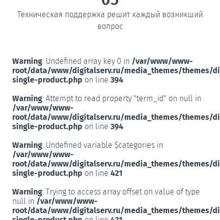
Техническая поддержка решит каждый возникший
вопрос
Warning
: Undefined array key 0 in
/var/www/www-
root/data/www/digitalserv.ru/media_themes/themes/d
single-product.php
on line
394
Warning
: Attempt to read property "term_id" on null in
/var/www/www-
root/data/www/digitalserv.ru/media_themes/themes/d
single-product.php
on line
394
Warning
: Undefined variable $categories in
/var/www/www-
root/data/www/digitalserv.ru/media_themes/themes/d
single-product.php
on line
421
Warning
: Trying to access array offset on value of type
null in
/var/www/www-
root/data/www/digitalserv.ru/media_themes/themes/d
single-product.php
on line
421