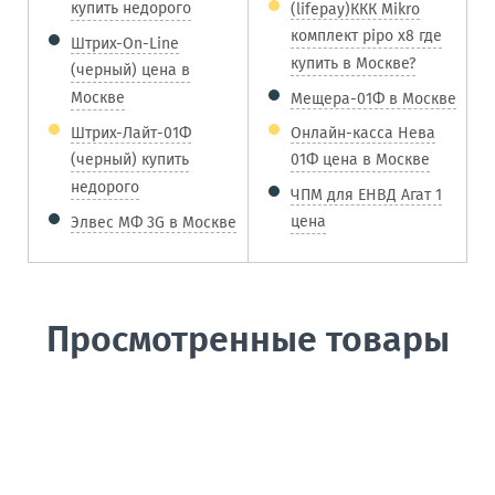
купить недорого
(lifepay)ККК Mikro
комплект pipo x8 где
Штрих-On-Line
купить в Москве?
(черный) цена в
Москве
Мещера-01Ф в Москве
Штрих-Лайт-01Ф
Онлайн-касса Нева
(черный) купить
01Ф цена в Москве
недорого
ЧПМ для ЕНВД Агат 1
цена
Элвес МФ 3G в Москве
Просмотренные товары