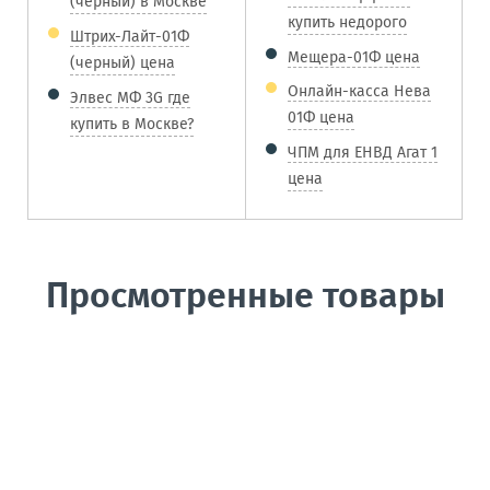
(черный) в Москве
купить недорого
Штрих-Лайт-01Ф
Мещера-01Ф цена
(черный) цена
Онлайн-касса Нева
Элвес МФ 3G где
01Ф цена
купить в Москве?
ЧПМ для ЕНВД Агат 1
цена
Просмотренные товары