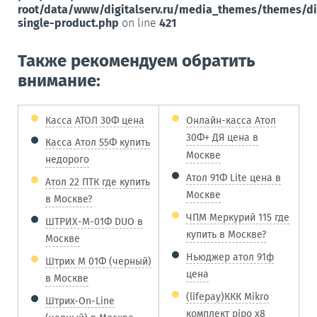
root/data/www/digitalserv.ru/media_themes/themes/d
single-product.php
on line
421
Также рекомендуем обратить
внимание:
Касса АТОЛ 30Ф цена
Онлайн-касса Атол
30Ф+ ДЯ цена в
Касса Атол 55Ф купить
Москве
недорого
Атол 91Ф Lite цена в
Атол 22 ПТК где купить
Москве
в Москве?
ЧПМ Меркурий 115 где
ШТРИХ-М-01Ф DUO в
купить в Москве?
Москве
Ньюджер атол 91ф
Штрих М 01Ф (черный)
цена
в Москве
(lifepay)ККК Mikro
Штрих-On-Line
комплект pipo x8