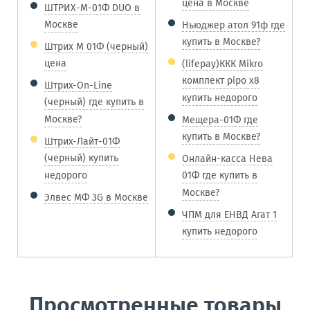
цена в Москве
ШТРИХ-М-01Ф DUO в
Москве
Ньюджер атол 91ф где
купить в Москве?
Штрих М 01Ф (черный)
цена
(lifepay)ККК Mikro
комплект pipo x8
Штрих-On-Line
купить недорого
(черный) где купить в
Москве?
Мещера-01Ф где
купить в Москве?
Штрих-Лайт-01Ф
(черный) купить
Онлайн-касса Нева
недорого
01Ф где купить в
Москве?
Элвес МФ 3G в Москве
ЧПМ для ЕНВД Агат 1
купить недорого
Просмотренные товары