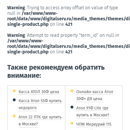
Warning
: Trying to access array offset on value of type
null in
/var/www/www-
root/data/www/digitalserv.ru/media_themes/themes/d
single-product.php
on line
421
Warning
: Attempt to read property "term_id" on null in
/var/www/www-
root/data/www/digitalserv.ru/media_themes/themes/d
single-product.php
on line
421
Также рекомендуем обратить
внимание:
Касса АТОЛ 30Ф цена
Онлайн-касса Атол
30Ф+ ДЯ цена
Касса Атол 55Ф купить
недорого
Атол 91Ф Lite где
купить в Москве?
Атол 22 ПТК где купить
в Москве?
ЧПМ Меркурий 115