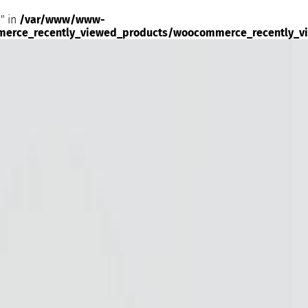
" in
/var/www/www-
merce_recently_viewed_products/woocommerce_recently_v