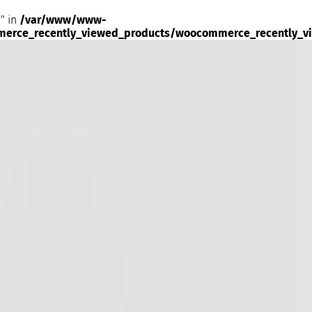
" in
/var/www/www-
merce_recently_viewed_products/woocommerce_recently_v