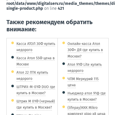
root/data/www/digitalserv.ru/media_themes/themes/d
single-product.php
on line
421
Также рекомендуем обратить
внимание:
Касса АТОЛ 30Ф купить
Онлайн-касса Атол
недорого
30Ф+ ДЯ где купить в
Москве?
Касса Атол 55Ф цена в
Москве
Атол 91Ф Lite купить
недорого
Атол 22 ПТК купить
недорого
ЧПМ Меркурий 115
цена
ШТРИХ-М-01Ф DUO где
купить в Москве?
Ньюджер атол 91ф где
купить в Москве?
Штрих М 01Ф (черный)
где купить в Москве?
(lifepay)ККК Mikro
комплект pipo x8 цена