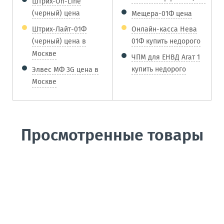
Штрих-On-Line
(черный) цена
Мещера-01Ф цена
Штрих-Лайт-01Ф
Онлайн-касса Нева
(черный) цена в
01Ф купить недорого
Москве
ЧПМ для ЕНВД Агат 1
купить недорого
Элвес МФ 3G цена в
Москве
Просмотренные товары