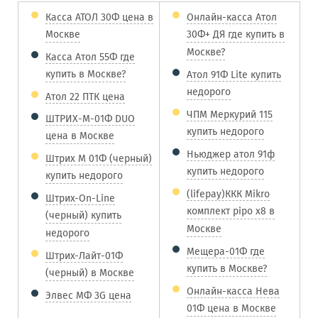
Касса АТОЛ 30Ф цена в
Онлайн-касса Атол
Москве
30Ф+ ДЯ где купить в
Москве?
Касса Атол 55Ф где
купить в Москве?
Атол 91Ф Lite купить
недорого
Атол 22 ПТК цена
ЧПМ Меркурий 115
ШТРИХ-М-01Ф DUO
купить недорого
цена в Москве
Ньюджер атол 91ф
Штрих М 01Ф (черный)
купить недорого
купить недорого
(lifepay)ККК Mikro
Штрих-On-Line
комплект pipo x8 в
(черный) купить
Москве
недорого
Мещера-01Ф где
Штрих-Лайт-01Ф
купить в Москве?
(черный) в Москве
Онлайн-касса Нева
Элвес МФ 3G цена
01Ф цена в Москве