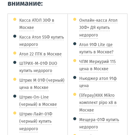
внимание:
Касса АТОЛ 30Ф в
Онлайн-касса Атол
Москве
30Ф+ ДЯ купить
недорого
Касса Атол 55Ф купить
недорого
Атол 91Ф Lite где
купить в Москве?
Атол 22 ПТК в Москве
ЧПМ Меркурий 115
ШТРИХ-М-01Ф DUO
цена в Москве
купить недорого
Ньюджер атол 91ф
Штрих М 01Ф (черный)
цена
цена в Москве
(lifepay)ККК Mikro
Штрих-On-Line
комплект pipo x8 в
(черный) в Москве
Москве
Штрих-Лайт-01Ф
Мещера-01Ф купить
(черный) купить
недорого
недорого