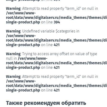
Warning
: Attempt to read property "term_id" on null in
/var/www/www-
root/data/www/digitalserv.ru/media_themes/themes/d
single-product.php
on line
394
Warning
: Undefined variable $categories in
/var/www/www-
root/data/www/digitalserv.ru/media_themes/themes/d
single-product.php
on line
421
Warning
: Trying to access array offset on value of type
null in
/var/www/www-
root/data/www/digitalserv.ru/media_themes/themes/d
single-product.php
on line
421
Warning
: Attempt to read property "term_id" on null in
/var/www/www-
root/data/www/digitalserv.ru/media_themes/themes/d
single-product.php
on line
421
Также рекомендуем обратить