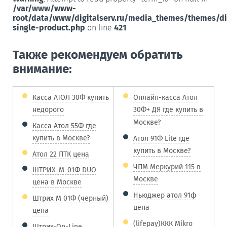
/var/www/www-
root/data/www/digitalserv.ru/media_themes/themes/d
single-product.php
on line
421
Также рекомендуем обратить
внимание:
Касса АТОЛ 30Ф купить
Онлайн-касса Атол
недорого
30Ф+ ДЯ где купить в
Москве?
Касса Атол 55Ф где
купить в Москве?
Атол 91Ф Lite где
купить в Москве?
Атол 22 ПТК цена
ЧПМ Меркурий 115 в
ШТРИХ-М-01Ф DUO
Москве
цена в Москве
Ньюджер атол 91ф
Штрих М 01Ф (черный)
цена
цена
(lifepay)ККК Mikro
Штрих-On-Line