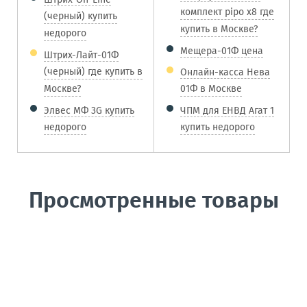
комплект pipo x8 где
(черный) купить
купить в Москве?
недорого
Мещера-01Ф цена
Штрих-Лайт-01Ф
(черный) где купить в
Онлайн-касса Нева
Москве?
01Ф в Москве
Элвес МФ 3G купить
ЧПМ для ЕНВД Агат 1
недорого
купить недорого
Просмотренные товары