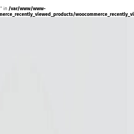
" in
/var/www/www-
merce_recently_viewed_products/woocommerce_recently_v