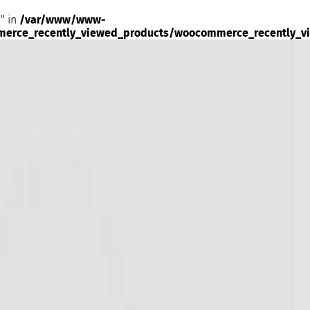
" in
/var/www/www-
merce_recently_viewed_products/woocommerce_recently_v