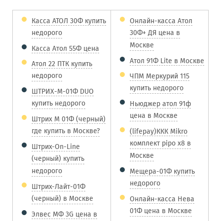
Касса АТОЛ 30Ф купить
Онлайн-касса Атол
недорого
30Ф+ ДЯ цена в
Москве
Касса Атол 55Ф цена
Атол 91Ф Lite в Москве
Атол 22 ПТК купить
недорого
ЧПМ Меркурий 115
купить недорого
ШТРИХ-М-01Ф DUO
купить недорого
Ньюджер атол 91ф
цена в Москве
Штрих М 01Ф (черный)
где купить в Москве?
(lifepay)ККК Mikro
комплект pipo x8 в
Штрих-On-Line
Москве
(черный) купить
недорого
Мещера-01Ф купить
недорого
Штрих-Лайт-01Ф
(черный) в Москве
Онлайн-касса Нева
01Ф цена в Москве
Элвес МФ 3G цена в