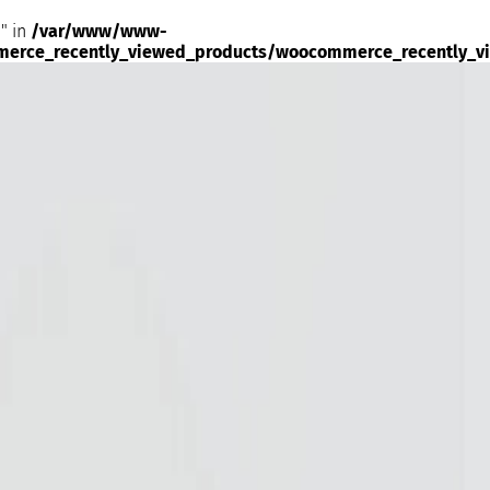
" in
/var/www/www-
merce_recently_viewed_products/woocommerce_recently_v