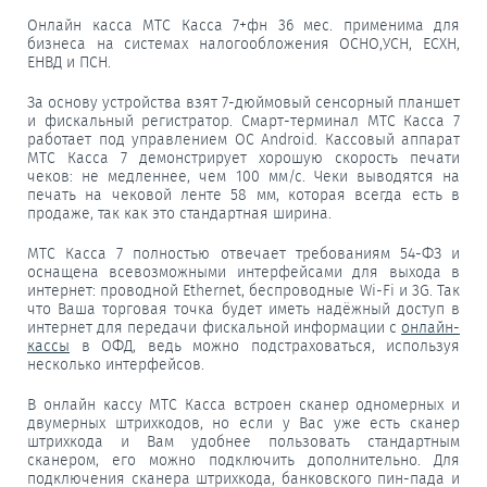
Онлайн касса МТС Касса 7+фн 36 мес. применима для
бизнеса на системах налогообложения ОСНО,УСН, ЕСХН,
ЕНВД и ПСН.
За основу устройства взят 7-дюймовый сенсорный планшет
и фискальный регистратор. Смарт-терминал МТС Касса 7
работает под управлением ОС Android. Кассовый аппарат
МТС Касса 7 демонстрирует хорошую скорость печати
чеков: не медленнее, чем 100 мм/с. Чеки выводятся на
печать на чековой ленте 58 мм, которая всегда есть в
продаже, так как это стандартная ширина.
МТС Касса 7 полностью отвечает требованиям 54-ФЗ и
оснащена всевозможными интерфейсами для выхода в
интернет: проводной Ethernet, беспроводные Wi-Fi и 3G. Так
что Ваша торговая точка будет иметь надёжный доступ в
интернет для передачи фискальной информации с
онлайн-
кассы
в ОФД, ведь можно подстраховаться, используя
несколько интерфейсов.
В онлайн кассу МТС Касса встроен сканер одномерных и
двумерных штрихкодов, но если у Вас уже есть сканер
штрихкода и Вам удобнее пользовать стандартным
сканером, его можно подключить дополнительно. Для
подключения сканера штрихкода, банковского пин-пада и