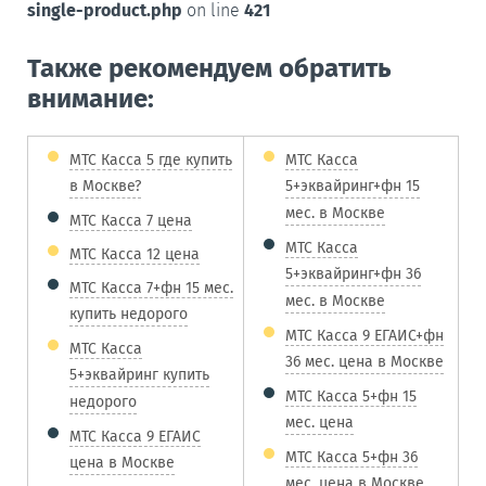
single-product.php
on line
421
Также рекомендуем обратить
внимание:
МТС Касса 5 где купить
МТС Касса
в Москве?
5+эквайринг+фн 15
мес. в Москве
МТС Касса 7 цена
МТС Касса
МТС Касса 12 цена
5+эквайринг+фн 36
МТС Касса 7+фн 15 мес.
мес. в Москве
купить недорого
МТС Касса 9 ЕГАИС+фн
МТС Касса
36 мес. цена в Москве
5+эквайринг купить
МТС Касса 5+фн 15
недорого
мес. цена
МТС Касса 9 ЕГАИС
МТС Касса 5+фн 36
цена в Москве
мес. цена в Москве