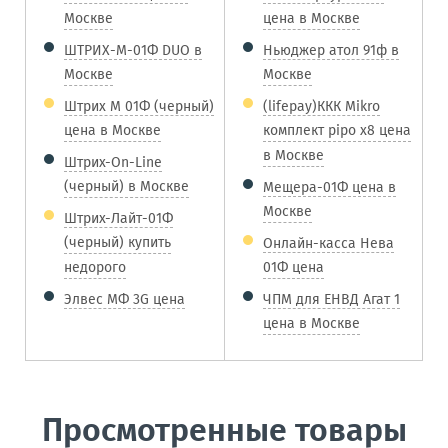
Москве
цена в Москве
ШТРИХ-М-01Ф DUO в
Ньюджер атол 91ф в
Москве
Москве
Штрих М 01Ф (черный)
(lifepay)ККК Mikro
цена в Москве
комплект pipo x8 цена
в Москве
Штрих-On-Line
(черный) в Москве
Мещера-01Ф цена в
Москве
Штрих-Лайт-01Ф
(черный) купить
Онлайн-касса Нева
недорого
01Ф цена
Элвес МФ 3G цена
ЧПМ для ЕНВД Агат 1
цена в Москве
Просмотренные товары