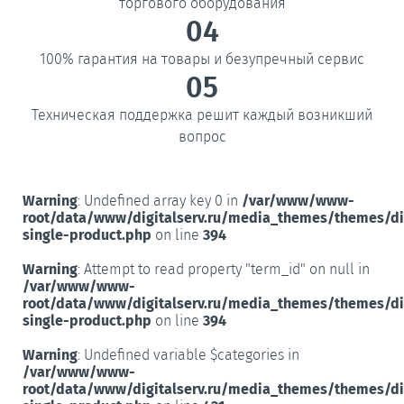
торгового оборудования
04
100% гарантия на товары и безупречный сервис
05
Техническая поддержка решит каждый возникший
вопрос
Warning
: Undefined array key 0 in
/var/www/www-
root/data/www/digitalserv.ru/media_themes/themes/d
single-product.php
on line
394
Warning
: Attempt to read property "term_id" on null in
/var/www/www-
root/data/www/digitalserv.ru/media_themes/themes/d
single-product.php
on line
394
Warning
: Undefined variable $categories in
/var/www/www-
root/data/www/digitalserv.ru/media_themes/themes/d