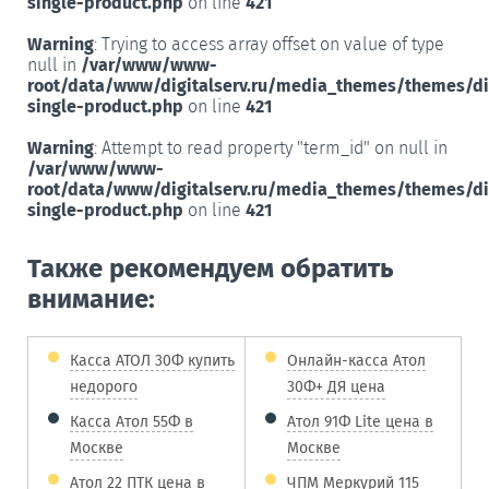
single-product.php
on line
421
Warning
: Trying to access array offset on value of type
null in
/var/www/www-
root/data/www/digitalserv.ru/media_themes/themes/d
single-product.php
on line
421
Warning
: Attempt to read property "term_id" on null in
/var/www/www-
root/data/www/digitalserv.ru/media_themes/themes/d
single-product.php
on line
421
Также рекомендуем обратить
внимание:
Касса АТОЛ 30Ф купить
Онлайн-касса Атол
недорого
30Ф+ ДЯ цена
Касса Атол 55Ф в
Атол 91Ф Lite цена в
Москве
Москве
Атол 22 ПТК цена в
ЧПМ Меркурий 115