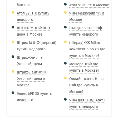
Москве
Атол 91Ф Lite в Москве
Атол 22 ПТК купить
ЧПМ Меркурий 115 в
недорого
Москве
ШТРИХ-М-01Ф DUO
Ньюджер атол 91ф
цена в Москве
купить недорого
Штрих М 01Ф (черный)
(lifepay)ККК Mikro
купить недорого
комплект pipo x8 где
купить в Москве?
Штрих-On-Line
(черный) цена
Мещера-01Ф где
купить в Москве?
Штрих-Лайт-01Ф
(черный) цена в
Онлайн-касса Нева
Москве
01Ф где купить в
Москве?
Элвес МФ 3G купить
недорого
ЧПМ для ЕНВД Агат 1
купить недорого