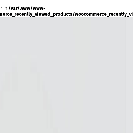
" in
/var/www/www-
merce_recently_viewed_products/woocommerce_recently_v