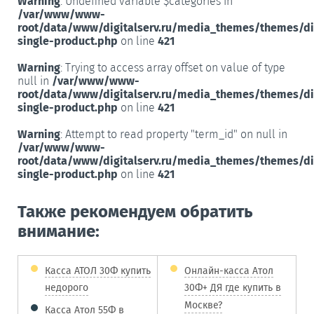
Warning
: Undefined variable $categories in
/var/www/www-
root/data/www/digitalserv.ru/media_themes/themes/d
single-product.php
on line
421
Warning
: Trying to access array offset on value of type
null in
/var/www/www-
root/data/www/digitalserv.ru/media_themes/themes/d
single-product.php
on line
421
Warning
: Attempt to read property "term_id" on null in
/var/www/www-
root/data/www/digitalserv.ru/media_themes/themes/d
single-product.php
on line
421
Также рекомендуем обратить
внимание:
Касса АТОЛ 30Ф купить
Онлайн-касса Атол
недорого
30Ф+ ДЯ где купить в
Москве?
Касса Атол 55Ф в