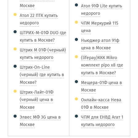
Москве
Атол 91Ф Lite купить
недорого
Атол 22 ПТК купить
недорого
ЧПМ Меркурий 115
цена
ШТРИХ-М-01Ф DUO где
купить в Москве?
Ньюджер атол 91ф
цена в Москве
Штрих М 01Ф (черный)
купить недорого
(lifepay)ККК Mikro
комплект pipo x8 где
Штрих-On-Line
купить в Москве?
(черный) где купить в
Москве?
Мещера-01Ф цена в
Москве
Штрих-Лайт-01Ф
(черный) цена в
Онлайн-касса Нева
Москве
01Ф в Москве
Элвес МФ 3G цена в
ЧПМ для ЕНВД Агат 1
Москве
купить недорого