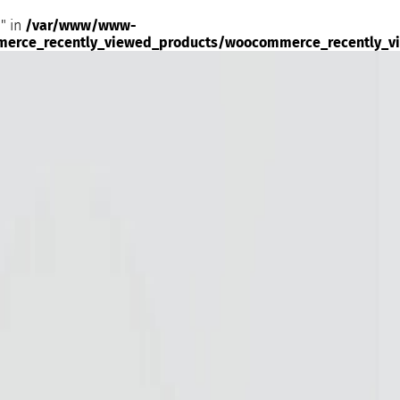
" in
/var/www/www-
merce_recently_viewed_products/woocommerce_recently_v