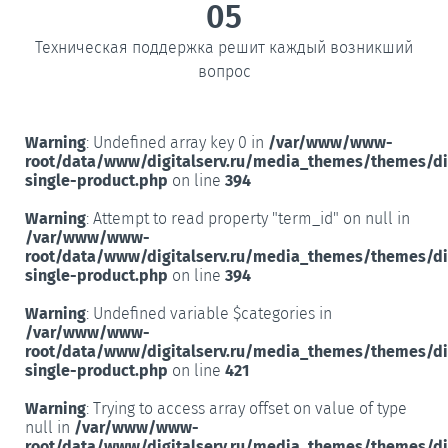
05
Техническая поддержка решит каждый возникший
вопрос
Warning
: Undefined array key 0 in
/var/www/www-
root/data/www/digitalserv.ru/media_themes/themes/d
single-product.php
on line
394
Warning
: Attempt to read property "term_id" on null in
/var/www/www-
root/data/www/digitalserv.ru/media_themes/themes/d
single-product.php
on line
394
Warning
: Undefined variable $categories in
/var/www/www-
root/data/www/digitalserv.ru/media_themes/themes/d
single-product.php
on line
421
Warning
: Trying to access array offset on value of type
null in
/var/www/www-
root/data/www/digitalserv.ru/media_themes/themes/d