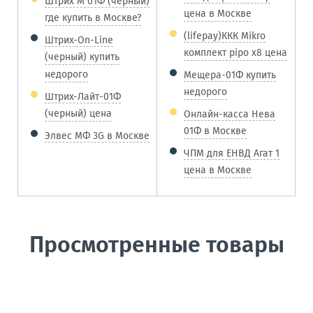
Штрих М 01Ф (черный)
цена в Москве
где купить в Москве?
(lifepay)ККК Mikro
Штрих-On-Line
комплект pipo x8 цена
(черный) купить
недорого
Мещера-01Ф купить
недорого
Штрих-Лайт-01Ф
(черный) цена
Онлайн-касса Нева
01Ф в Москве
Элвес МФ 3G в Москве
ЧПМ для ЕНВД Агат 1
цена в Москве
Просмотренные товары