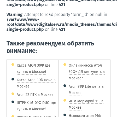
single-product.php
on line
421
Warning
: Attempt to read property "term_id" on null in
/var/www/www-
root/data/www/digitalserv.ru/media_themes/themes/d
single-product.php
on line
421
Также рекомендуем обратить
внимание:
Касса АТОЛ 30Ф где
Онлайн-касса Атол
купить в Москве?
30Ф+ ДЯ где купить в
Москве?
Касса Атол 55Ф цена в
Москве
Атол 91Ф Lite цена в
Москве
Атол 22 ПТК в Москве
ЧПМ Меркурий 115 в
ШТРИХ-М-01Ф DUO где
Москве
купить в Москве?
Ньюджер атол 91ф