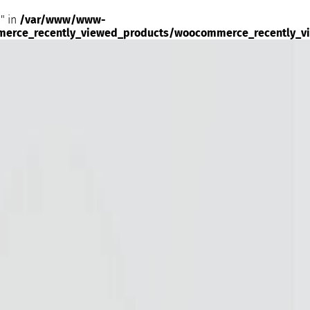
" in
/var/www/www-
merce_recently_viewed_products/woocommerce_recently_v