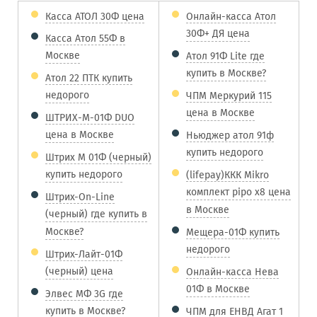
Касса АТОЛ 30Ф цена
Онлайн-касса Атол
30Ф+ ДЯ цена
Касса Атол 55Ф в
Москве
Атол 91Ф Lite где
купить в Москве?
Атол 22 ПТК купить
недорого
ЧПМ Меркурий 115
цена в Москве
ШТРИХ-М-01Ф DUO
цена в Москве
Ньюджер атол 91ф
купить недорого
Штрих М 01Ф (черный)
купить недорого
(lifepay)ККК Mikro
комплект pipo x8 цена
Штрих-On-Line
в Москве
(черный) где купить в
Москве?
Мещера-01Ф купить
недорого
Штрих-Лайт-01Ф
(черный) цена
Онлайн-касса Нева
01Ф в Москве
Элвес МФ 3G где
купить в Москве?
ЧПМ для ЕНВД Агат 1