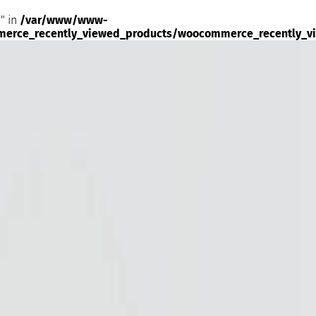
" in
/var/www/www-
merce_recently_viewed_products/woocommerce_recently_v