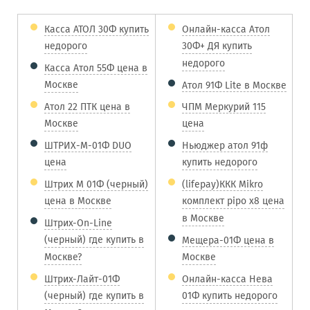
Касса АТОЛ 30Ф купить
Онлайн-касса Атол
недорого
30Ф+ ДЯ купить
недорого
Касса Атол 55Ф цена в
Москве
Атол 91Ф Lite в Москве
Атол 22 ПТК цена в
ЧПМ Меркурий 115
Москве
цена
ШТРИХ-М-01Ф DUO
Ньюджер атол 91ф
цена
купить недорого
Штрих М 01Ф (черный)
(lifepay)ККК Mikro
цена в Москве
комплект pipo x8 цена
в Москве
Штрих-On-Line
(черный) где купить в
Мещера-01Ф цена в
Москве?
Москве
Штрих-Лайт-01Ф
Онлайн-касса Нева
(черный) где купить в
01Ф купить недорого